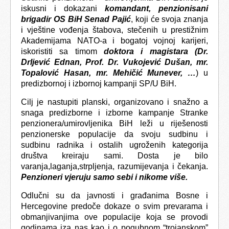
iskusni i dokazani
komandant, penzionisani
brigadir OS BiH Senad Pajić
, koji će svoja znanja
i vještine vođenja štabova, stečenih u prestižnim
Akademijama NATO-a i bogatoj vojnoj karijeri,
iskoristiti sa timom
doktora i magistara (Dr.
Drljević Ednan, Prof. Dr. Vukojević Dušan, mr.
Topalović Hasan, mr. Mehičić Munever, …
) u
predizbornoj i izbornoj kampanji SP/U BiH.
Cilj je nastupiti planski, organizovano i snažno a
snaga predizborne i izborne kampanje Stranke
penzionera/umirovljenika BiH leži u riješenosti
penzionerske populacije da svoju sudbinu i
sudbinu radnika i ostalih ugroženih kategorija
društva kreiraju sami. Dosta je bilo
varanja,laganja,strpljenja, razumijevanja i čekanja.
Penzioneri vjeruju samo sebi i nikome više.
Odlučni su da javnosti i građanima Bosne i
Hercegovine predoče dokaze o svim prevarama i
obmanjivanjima ove populacije koja se provodi
godinama iza nas kao i o pogubnom “trojanskom”