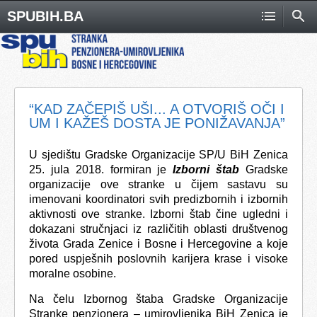
SPUBIH.BA
“KAD ZAČEPIŠ UŠI... A OTVORIŠ OČI I
UM I KAŽEŠ DOSTA JE PONIŽAVANJA”
U sjedištu Gradske Organizacije SP/U BiH Zenica
25. jula 2018. formiran je
Izborni štab
Gradske
organizacije ove stranke u čijem sastavu su
imenovani koordinatori svih predizbornih i izbornih
aktivnosti ove stranke. Izborni štab čine ugledni i
dokazani stručnjaci iz različitih oblasti društvenog
života Grada Zenice i Bosne i Hercegovine a koje
pored uspješnih poslovnih karijera krase i visoke
moralne osobine.
Na čelu Izbornog štaba Gradske Organizacije
Stranke penzionera – umirovljenika BiH Zenica je