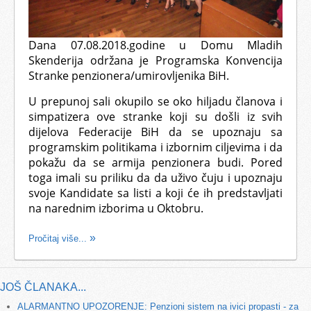
Dana 07.08.2018.godine u Domu Mladih
Skenderija održana je Programska Konvencija
Stranke penzionera/umirovljenika BiH.
U prepunoj sali okupilo se oko hiljadu članova i
simpatizera ove stranke koji su došli iz svih
dijelova Federacije BiH da se upoznaju sa
programskim politikama i izbornim ciljevima i da
pokažu da se armija penzionera budi. Pored
toga imali su priliku da da uživo čuju i upoznaju
svoje Kandidate sa listi a koji će ih predstavljati
na narednim izborima u Oktobru.
Pročitaj više...
JOŠ ČLANAKA...
ALARMANTNO UPOZORENJE: Penzioni sistem na ivici propasti - za