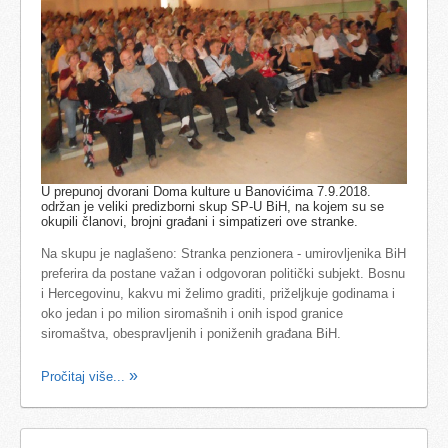
U prepunoj dvorani Doma kulture u Banovićima 7.9.2018.
održan je veliki predizborni skup SP-U BiH, na kojem su se
okupili članovi, brojni građani i simpatizeri ove stranke.
Na skupu je naglašeno: Stranka penzionera - umirovljenika BiH
preferira da postane važan i odgovoran politički subjekt. Bosnu
i Hercegovinu, kakvu mi želimo graditi, priželjkuje godinama i
oko jedan i po milion siromašnih i onih ispod granice
siromaštva, obespravljenih i poniženih građana BiH.
Pročitaj više...