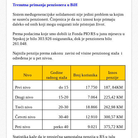
Trenutna primanja penzionera u BiH
Sistem međugeneracijske solidarnosti nije jedini problem sa kojim
se susreću penzioneri.
Činjenica je da su i iznosi koje primaju
daleko od onih koji mogu osigurati iole pristojan život.
Prema podacima koje smo dobili iz Fonda PIO RS u junu mjesecu u
Srpskoj je bilo 303.926 osiguranika, dok je penzionera bilo
261.048.
Najniža penzija prema zakonu zavisi od visine penzionog staža i
određena je u pet nivoa.
Godine
Iznos
Nivo
Broj korisnika
radnog staža
penzije
Prvi nivo
do 15
17.750
187, 84KM
Drugi nivo
15-20
7.064
225,42 KM
Treći nivo
20-30
18.866
262,98 KM
Četvrti nivo
30-40
12.910
300,57 KM
Peti nivo
preko 40
9.021
375,72 KM
Statistika kaže da je prosječna samostalna penzija u RS u julu