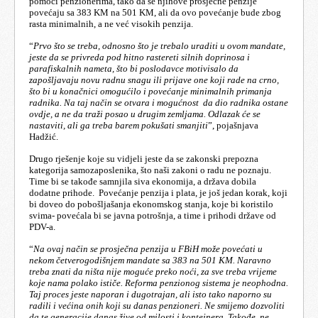
pomoći penzionerima, tako da se njihove prosječne penzije
povećaju sa 383 KM na 501 KM, ali da ovo povećanje bude zbog
rasta minimalnih, a ne već visokih penzija.
“
Prvo što se treba, odnosno što je trebalo uraditi u ovom mandate,
jeste da se privreda pod hitno rastereti silnih doprinosa i
parafiskalnih nameta, što bi poslodavce motivisalo da
zapošljavaju novu radnu snagu ili prijave one koji rade na crno,
što bi u konačnici omogućilo i povećanje minimalnih primanja
radnika. Na taj način se otvara i mogućnost da dio radnika ostane
ovdje, a ne da traži posao u drugim zemljama. Odlazak će se
nastaviti, ali ga treba barem pokušati smanjiti
”, pojašnjava
Hadžić.
Drugo rješenje koje su vidjeli jeste da se zakonski prepozna
kategorija samozaposlenika, što naši zakoni o radu ne poznaju.
Time bi se takođe samnjila siva ekonomija, a država dobila
dodatne prihode. Povećanje penzija i plata, je još jedan korak, koji
bi doveo do pobošljašanja ekonomskog stanja, koje bi koristilo
svima- povećala bi se javna potrošnja, a time i prihodi države od
PDV-a.
“
Na ovaj način se prosječna penzija u FBiH može povećati u
nekom četverogodišnjem mandate sa 383 na 501 KM. Naravno
treba znati da ništa nije moguće preko noći, za sve treba vrijeme
koje nama polako ističe. Reforma penzionog sistema je neophodna.
Taj proces jeste naporan i dugotrajan, ali isto tako naporno su
radili i većina onih koji su danas penzioneri. Ne smijemo dozvoliti
da te generacije danas žive od milosti i kontejnera. Takođe, ne