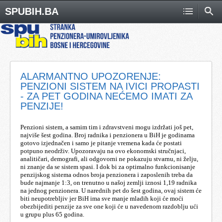
SPUBIH.BA
ALARMANTNO UPOZORENJE:
PENZIONI SISTEM NA IVICI PROPASTI
- ZA PET GODINA NEĆEMO IMATI ZA
PENZIJE!
Penzioni sistem, a samim tim i zdravstveni mogu izdržati još pet,
najviše šest godina. Broj radnika i penzionera u BiH je godinama
gotovo izjednačen i samo je pitanje vremena kada će postati
potpuno neodrživ. Upozoravaju na ovo ekonomski stručnjaci,
analitičari, demografi, ali odgovorni ne pokazuju stvarnu, ni želju,
ni znanje da se sistem spasi. I dok bi za optimalno funkcionisanje
penzijskog sistema odnos broja penzionera i zaposlenih treba da
bude najmanje 1:3, on trenutno u našoj zemlji iznosi 1,19 radnika
na jednog penzionera. U narednih pet do šest godina, ovaj sistem će
biti neupotrebljiv jer BiH ima sve manje mladih koji će moći
obezbijediti penzije za sve one koji će u navedenom razdoblju ući
u grupu plus 65 godina.