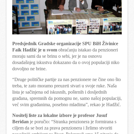
Predsjednik Gradske organizacije SPU BiH Živinice
Faik Hadžić je u svom
obraćanju istakao da penzioneri
moraju sami da se brinu o sebi, jer je na osnovu
dosadašnjeg iskustva dokazano da o ovoj populaciji niko
dovoljno ne brine.
“Druge političke partije za nas penzionere ne čine ono što
treba, te zato moramo preuzeti stvari u svoje ruke. Naša
lista je sačinjena od iskusnih, poštenih i dosljednih
građana, spremnih da pomognu ne, samo našoj populaciji,
već svim građanima, posebno mladima”, rekao je Hadžić.
Nositelj liste za lokalne izbore je profesor Jusuf
Beridan
je poručio: “Stranka penzionera je formirana s
ciljem da se bori za prava penzionera i želimo stvoriti